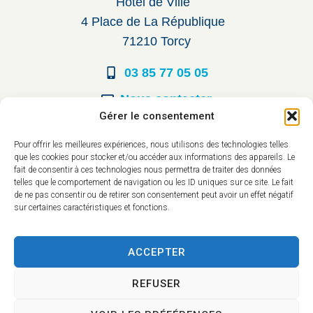
Hôtel de Ville
4 Place de La République
71210 Torcy
03 85 77 05 05
Nous contacter
Gérer le consentement
Horaires d’ouverture
Pour offrir les meilleures expériences, nous utilisons des technologies telles
que les cookies pour stocker et/ou accéder aux informations des appareils. Le
Du lundi au vendredi :
fait de consentir à ces technologies nous permettra de traiter des données
telles que le comportement de navigation ou les ID uniques sur ce site. Le fait
8h30 à 12h00
de ne pas consentir ou de retirer son consentement peut avoir un effet négatif
sur certaines caractéristiques et fonctions.
14h à 17h30
ACCEPTER
REFUSER