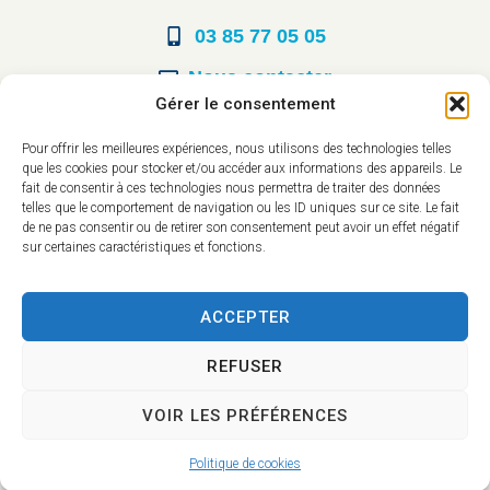
03 85 77 05 05
Nous contacter
Gérer le consentement
Horaires d’ouverture
Pour offrir les meilleures expériences, nous utilisons des technologies telles
que les cookies pour stocker et/ou accéder aux informations des appareils. Le
Du lundi au vendredi :
fait de consentir à ces technologies nous permettra de traiter des données
telles que le comportement de navigation ou les ID uniques sur ce site. Le fait
8h30 à 12h00
de ne pas consentir ou de retirer son consentement peut avoir un effet négatif
sur certaines caractéristiques et fonctions.
14h à 17h30
ACCEPTER
REFUSER
VOIR LES PRÉFÉRENCES
Accessibilité
Mentions légales
Plan du site
Confidentialité
Politique de cookies
2025 © - Propulsé par Utopia