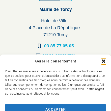
Mairie de Torcy
Hôtel de Ville
4 Place de La République
71210 Torcy
03 85 77 05 05
Nous contacter
Gérer le consentement
Horaires d’ouverture
Pour offrir les meilleures expériences, nous utilisons des technologies telles
que les cookies pour stocker et/ou accéder aux informations des appareils. Le
Du lundi au vendredi :
fait de consentir à ces technologies nous permettra de traiter des données
telles que le comportement de navigation ou les ID uniques sur ce site. Le fait
8h30 à 12h00
de ne pas consentir ou de retirer son consentement peut avoir un effet négatif
sur certaines caractéristiques et fonctions.
14h à 17h30
ACCEPTER