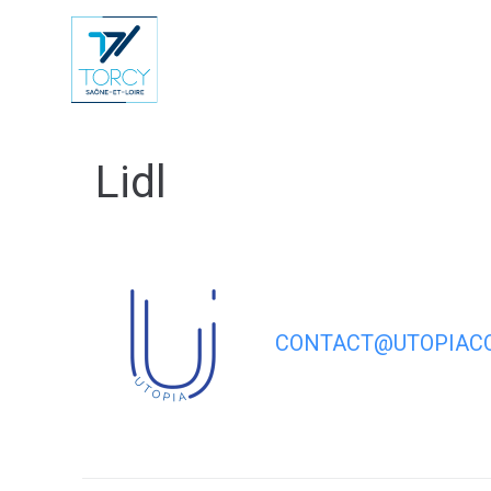
contenu
principal
Vie Municip
Lidl
CONTACT@UTOPIACO