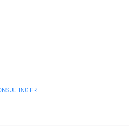
ale
Vivre à Torcy
Découvrir Torcy
Mes
NSULTING.FR