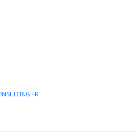
ale
Vivre à Torcy
Découvrir Torcy
Mes
NSULTING.FR