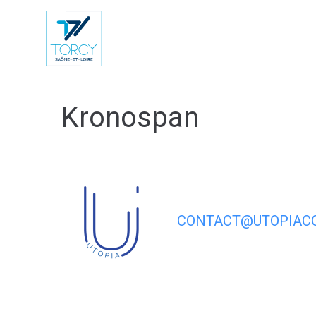
contenu
principal
Vie Municip
Kronospan
CONTACT@UTOPIACO