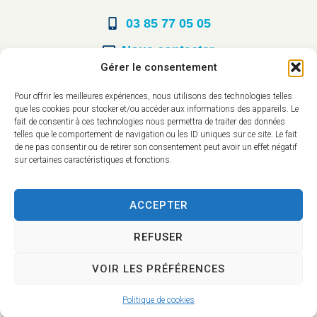
03 85 77 05 05
Nous contacter
Gérer le consentement
Horaires d’ouverture
Pour offrir les meilleures expériences, nous utilisons des technologies telles
que les cookies pour stocker et/ou accéder aux informations des appareils. Le
Du lundi au vendredi :
fait de consentir à ces technologies nous permettra de traiter des données
telles que le comportement de navigation ou les ID uniques sur ce site. Le fait
8h30 à 12h00
de ne pas consentir ou de retirer son consentement peut avoir un effet négatif
sur certaines caractéristiques et fonctions.
14h à 17h30
ACCEPTER
REFUSER
VOIR LES PRÉFÉRENCES
Accessibilité
Mentions légales
Plan du site
Confidentialité
Politique de cookies
2025 © - Propulsé par Utopia