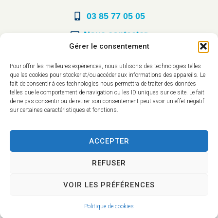
03 85 77 05 05
Nous contacter
Gérer le consentement
Horaires d’ouverture
Pour offrir les meilleures expériences, nous utilisons des technologies telles
que les cookies pour stocker et/ou accéder aux informations des appareils. Le
Du lundi au vendredi :
fait de consentir à ces technologies nous permettra de traiter des données
telles que le comportement de navigation ou les ID uniques sur ce site. Le fait
8h30 à 12h00
de ne pas consentir ou de retirer son consentement peut avoir un effet négatif
sur certaines caractéristiques et fonctions.
14h à 17h30
ACCEPTER
REFUSER
VOIR LES PRÉFÉRENCES
Accessibilité
Mentions légales
Plan du site
Confidentialité
Politique de cookies
2025 © - Propulsé par Utopia