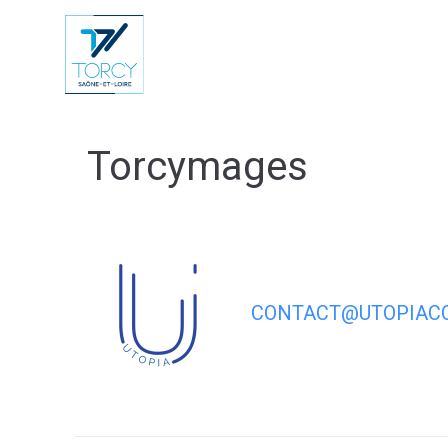
contenu
principal
Vie Municip
Torcymages
CONTACT@UTOPIACO