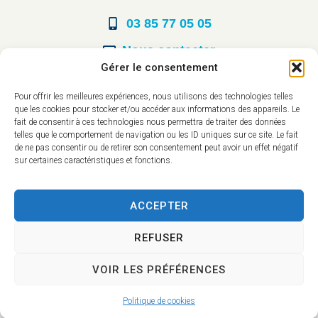
03 85 77 05 05
Nous contacter
Gérer le consentement
Horaires d’ouverture
Pour offrir les meilleures expériences, nous utilisons des technologies telles
que les cookies pour stocker et/ou accéder aux informations des appareils. Le
Du lundi au vendredi :
fait de consentir à ces technologies nous permettra de traiter des données
telles que le comportement de navigation ou les ID uniques sur ce site. Le fait
8h30 à 12h00
de ne pas consentir ou de retirer son consentement peut avoir un effet négatif
sur certaines caractéristiques et fonctions.
14h à 17h30
ACCEPTER
REFUSER
VOIR LES PRÉFÉRENCES
Accessibilité
Mentions légales
Plan du site
Confidentialité
Politique de cookies
2025 © - Propulsé par Utopia