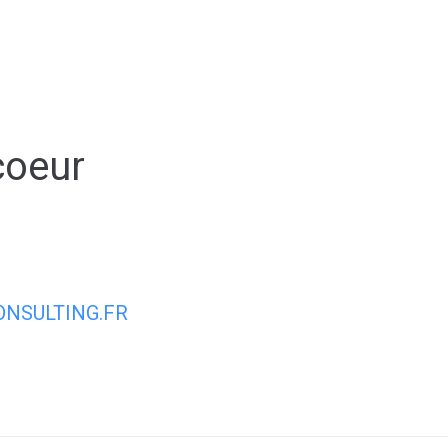
ale
Vivre à Torcy
Découvrir Torcy
Mes
coeur
NSULTING.FR