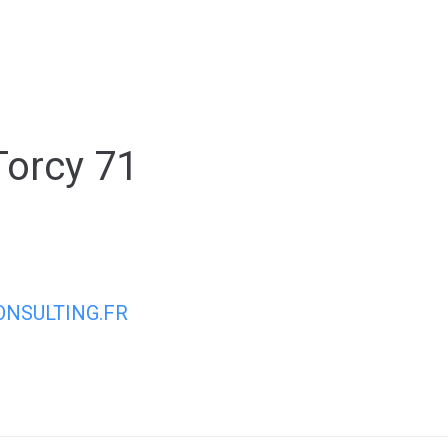
ale
Vivre à Torcy
Découvrir Torcy
Mes
Torcy 71
NSULTING.FR