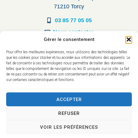
71210 Torcy
03 85 77 05 05
Nous contacter
Gérer le consentement
Horaires d’ouverture
Pour offrir les meilleures expériences, nous utilisons des technologies telles
que les cookies pour stocker et/ou accéder aux informations des appareils. Le
Du lundi au vendredi :
fait de consentir à ces technologies nous permettra de traiter des données
telles que le comportement de navigation ou les ID uniques sur ce site. Le fait
8h30 à 12h00
de ne pas consentir ou de retirer son consentement peut avoir un effet négatif
sur certaines caractéristiques et fonctions.
14h à 17h30
ACCEPTER
REFUSER
VOIR LES PRÉFÉRENCES
Accessibilité
Mentions légales
Plan du site
Confidentialité