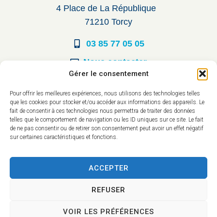
4 Place de La République
71210 Torcy
03 85 77 05 05
Nous contacter
Gérer le consentement
Horaires d’ouverture
Pour offrir les meilleures expériences, nous utilisons des technologies telles
que les cookies pour stocker et/ou accéder aux informations des appareils. Le
Du lundi au vendredi :
fait de consentir à ces technologies nous permettra de traiter des données
telles que le comportement de navigation ou les ID uniques sur ce site. Le fait
8h30 à 12h00
de ne pas consentir ou de retirer son consentement peut avoir un effet négatif
sur certaines caractéristiques et fonctions.
14h à 17h30
ACCEPTER
REFUSER
VOIR LES PRÉFÉRENCES