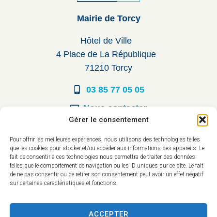
Mairie de Torcy
Hôtel de Ville
4 Place de La République
71210 Torcy
03 85 77 05 05
Nous contacter
Gérer le consentement
Horaires d’ouverture
Pour offrir les meilleures expériences, nous utilisons des technologies telles
que les cookies pour stocker et/ou accéder aux informations des appareils. Le
Du lundi au vendredi :
fait de consentir à ces technologies nous permettra de traiter des données
telles que le comportement de navigation ou les ID uniques sur ce site. Le fait
8h30 à 12h00
de ne pas consentir ou de retirer son consentement peut avoir un effet négatif
sur certaines caractéristiques et fonctions.
14h à 17h30
ACCEPTER