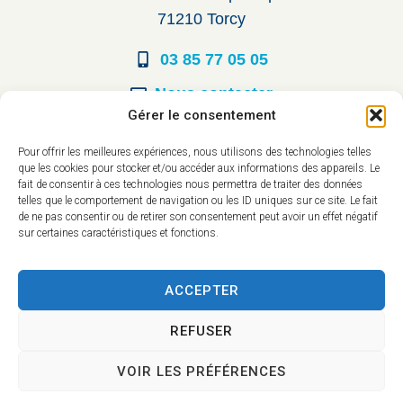
71210 Torcy
03 85 77 05 05
Nous contacter
Gérer le consentement
Horaires d’ouverture
Pour offrir les meilleures expériences, nous utilisons des technologies telles
que les cookies pour stocker et/ou accéder aux informations des appareils. Le
Du lundi au vendredi :
fait de consentir à ces technologies nous permettra de traiter des données
telles que le comportement de navigation ou les ID uniques sur ce site. Le fait
8h30 à 12h00
de ne pas consentir ou de retirer son consentement peut avoir un effet négatif
sur certaines caractéristiques et fonctions.
14h à 17h30
ACCEPTER
REFUSER
VOIR LES PRÉFÉRENCES
Accessibilité
Mentions légales
Plan du site
Confidentialité