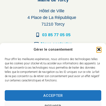
Hôtel de Ville
4 Place de La République
71210 Torcy
03 85 77 05 05
Nous contacter
Gérer le consentement
Horaires d’ouverture
Pour offrir les meilleures expériences, nous utilisons des technologies telles
que les cookies pour stocker et/ou accéder aux informations des appareils. Le
Du lundi au vendredi :
fait de consentir à ces technologies nous permettra de traiter des données
telles que le comportement de navigation ou les ID uniques sur ce site. Le fait
8h30 à 12h00
de ne pas consentir ou de retirer son consentement peut avoir un effet négatif
sur certaines caractéristiques et fonctions.
14h à 17h30
ACCEPTER