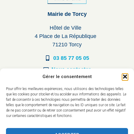
Mairie de Torcy
Hôtel de Ville
4 Place de La République
71210 Torcy
03 85 77 05 05
Nous contacter
Gérer le consentement
Horaires d’ouverture
Pour offrir les meilleures expériences, nous utilisons des technologies telles
que les cookies pour stocker et/ou accéder aux informations des appareils. Le
Du lundi au vendredi :
fait de consentir à ces technologies nous permettra de traiter des données
telles que le comportement de navigation ou les ID uniques sur ce site. Le fait
8h30 à 12h00
de ne pas consentir ou de retirer son consentement peut avoir un effet négatif
sur certaines caractéristiques et fonctions.
14h à 17h30