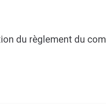
ale
Vivre à Torcy
Découvrir Torcy
Mes
tion du règlement du co