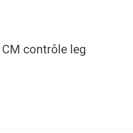
ale
Vivre à Torcy
Découvrir Torcy
Mes
 CM contrôle leg