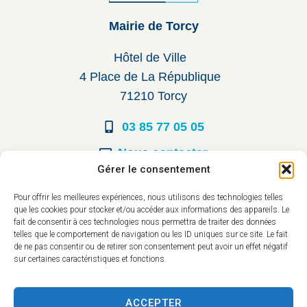
Mairie de Torcy
Hôtel de Ville
4 Place de La République
71210 Torcy
03 85 77 05 05
Nous contacter
Gérer le consentement
Horaires d’ouverture
Pour offrir les meilleures expériences, nous utilisons des technologies telles
que les cookies pour stocker et/ou accéder aux informations des appareils. Le
Du lundi au vendredi :
fait de consentir à ces technologies nous permettra de traiter des données
telles que le comportement de navigation ou les ID uniques sur ce site. Le fait
8h30 à 12h00
de ne pas consentir ou de retirer son consentement peut avoir un effet négatif
sur certaines caractéristiques et fonctions.
14h à 17h30
ACCEPTER