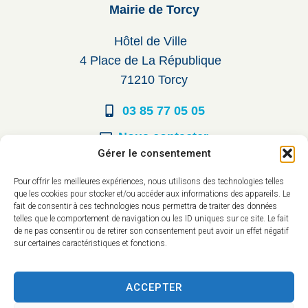
Mairie de Torcy
Hôtel de Ville
4 Place de La République
71210 Torcy
03 85 77 05 05
Nous contacter
Gérer le consentement
Horaires d’ouverture
Pour offrir les meilleures expériences, nous utilisons des technologies telles
que les cookies pour stocker et/ou accéder aux informations des appareils. Le
Du lundi au vendredi :
fait de consentir à ces technologies nous permettra de traiter des données
telles que le comportement de navigation ou les ID uniques sur ce site. Le fait
8h30 à 12h00
de ne pas consentir ou de retirer son consentement peut avoir un effet négatif
sur certaines caractéristiques et fonctions.
14h à 17h30
ACCEPTER