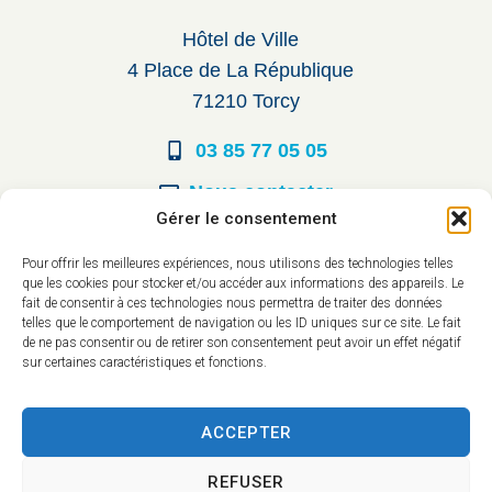
Hôtel de Ville
4 Place de La République
71210 Torcy
03 85 77 05 05
Nous contacter
Gérer le consentement
Horaires d’ouverture
Pour offrir les meilleures expériences, nous utilisons des technologies telles
que les cookies pour stocker et/ou accéder aux informations des appareils. Le
Du lundi au vendredi :
fait de consentir à ces technologies nous permettra de traiter des données
telles que le comportement de navigation ou les ID uniques sur ce site. Le fait
8h30 à 12h00
de ne pas consentir ou de retirer son consentement peut avoir un effet négatif
sur certaines caractéristiques et fonctions.
14h à 17h30
ACCEPTER
REFUSER