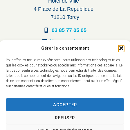
Hôtel de Ville
4 Place de La République
71210 Torcy
03 85 77 05 05
Nous contacter
Gérer le consentement
Horaires d’ouverture
Pour offrir les meilleures expériences, nous utilisons des technologies telles
que les cookies pour stocker et/ou accéder aux informations des appareils. Le
Du lundi au vendredi :
fait de consentir à ces technologies nous permettra de traiter des données
telles que le comportement de navigation ou les ID uniques sur ce site. Le fait
8h30 à 12h00
de ne pas consentir ou de retirer son consentement peut avoir un effet négatif
sur certaines caractéristiques et fonctions.
14h à 17h30
ACCEPTER
REFUSER