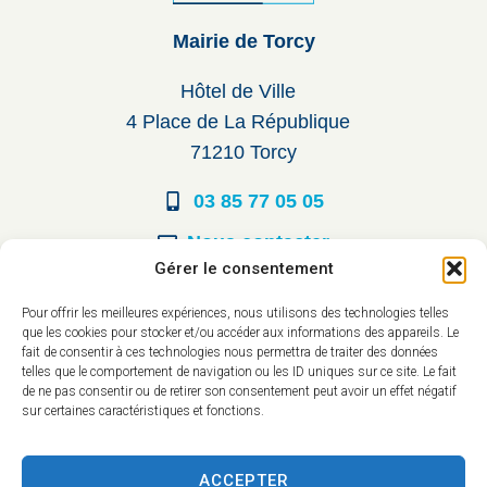
Mairie de Torcy
Hôtel de Ville
4 Place de La République
71210 Torcy
03 85 77 05 05
Nous contacter
Gérer le consentement
Horaires d’ouverture
Pour offrir les meilleures expériences, nous utilisons des technologies telles
que les cookies pour stocker et/ou accéder aux informations des appareils. Le
Du lundi au vendredi :
fait de consentir à ces technologies nous permettra de traiter des données
telles que le comportement de navigation ou les ID uniques sur ce site. Le fait
8h30 à 12h00
de ne pas consentir ou de retirer son consentement peut avoir un effet négatif
sur certaines caractéristiques et fonctions.
14h à 17h30
ACCEPTER