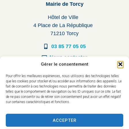
Mairie de Torcy
Hôtel de Ville
4 Place de La République
71210 Torcy
03 85 77 05 05
Nous contacter
Gérer le consentement
Horaires d’ouverture
Pour offrir les meilleures expériences, nous utilisons des technologies telles
que les cookies pour stocker et/ou accéder aux informations des appareils. Le
Du lundi au vendredi :
fait de consentir à ces technologies nous permettra de traiter des données
telles que le comportement de navigation ou les ID uniques sur ce site. Le fait
8h30 à 12h00
de ne pas consentir ou de retirer son consentement peut avoir un effet négatif
sur certaines caractéristiques et fonctions.
14h à 17h30
ACCEPTER