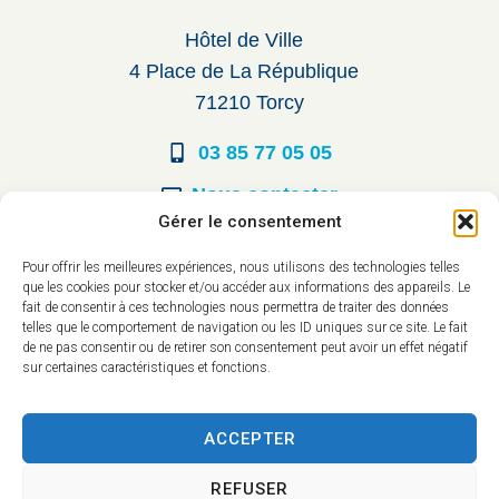
Hôtel de Ville
4 Place de La République
71210 Torcy
03 85 77 05 05
Nous contacter
Gérer le consentement
Horaires d’ouverture
Pour offrir les meilleures expériences, nous utilisons des technologies telles
que les cookies pour stocker et/ou accéder aux informations des appareils. Le
Du lundi au vendredi :
fait de consentir à ces technologies nous permettra de traiter des données
telles que le comportement de navigation ou les ID uniques sur ce site. Le fait
8h30 à 12h00
de ne pas consentir ou de retirer son consentement peut avoir un effet négatif
sur certaines caractéristiques et fonctions.
14h à 17h30
ACCEPTER
REFUSER