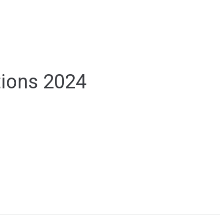
ale
Vivre à Torcy
Découvrir Torcy
Mes
tions 2024