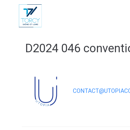
contenu
principal
Vie Municip
D2024 046 convent
CONTACT@UTOPIACO