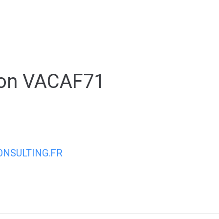
ale
Vivre à Torcy
Découvrir Torcy
Mes
ion VACAF71
NSULTING.FR