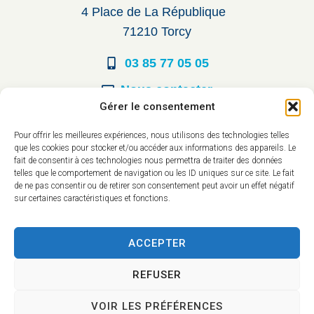
4 Place de La République
71210 Torcy
03 85 77 05 05
Nous contacter
Gérer le consentement
Horaires d’ouverture
Pour offrir les meilleures expériences, nous utilisons des technologies telles
que les cookies pour stocker et/ou accéder aux informations des appareils. Le
Du lundi au vendredi :
fait de consentir à ces technologies nous permettra de traiter des données
telles que le comportement de navigation ou les ID uniques sur ce site. Le fait
8h30 à 12h00
de ne pas consentir ou de retirer son consentement peut avoir un effet négatif
sur certaines caractéristiques et fonctions.
14h à 17h30
ACCEPTER
REFUSER
VOIR LES PRÉFÉRENCES