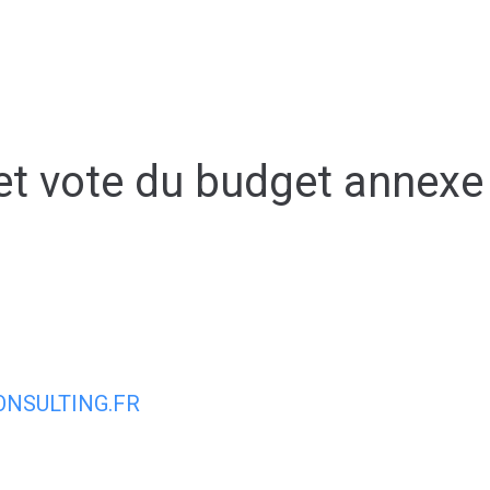
ale
Vivre à Torcy
Découvrir Torcy
Mes
t vote du budget annexe
NSULTING.FR