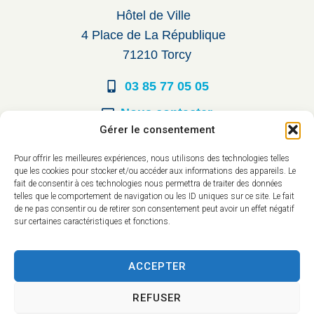
Hôtel de Ville
4 Place de La République
71210 Torcy
03 85 77 05 05
Nous contacter
Gérer le consentement
Horaires d’ouverture
Pour offrir les meilleures expériences, nous utilisons des technologies telles
que les cookies pour stocker et/ou accéder aux informations des appareils. Le
Du lundi au vendredi :
fait de consentir à ces technologies nous permettra de traiter des données
telles que le comportement de navigation ou les ID uniques sur ce site. Le fait
8h30 à 12h00
de ne pas consentir ou de retirer son consentement peut avoir un effet négatif
sur certaines caractéristiques et fonctions.
14h à 17h30
ACCEPTER
REFUSER