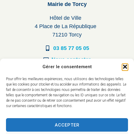
Mairie de Torcy
Hôtel de Ville
4 Place de La République
71210 Torcy
03 85 77 05 05
Nous contacter
Gérer le consentement
Horaires d’ouverture
Pour offrir les meilleures expériences, nous utilisons des technologies telles
que les cookies pour stocker et/ou accéder aux informations des appareils. Le
Du lundi au vendredi :
fait de consentir à ces technologies nous permettra de traiter des données
telles que le comportement de navigation ou les ID uniques sur ce site. Le fait
8h30 à 12h00
de ne pas consentir ou de retirer son consentement peut avoir un effet négatif
sur certaines caractéristiques et fonctions.
14h à 17h30
ACCEPTER