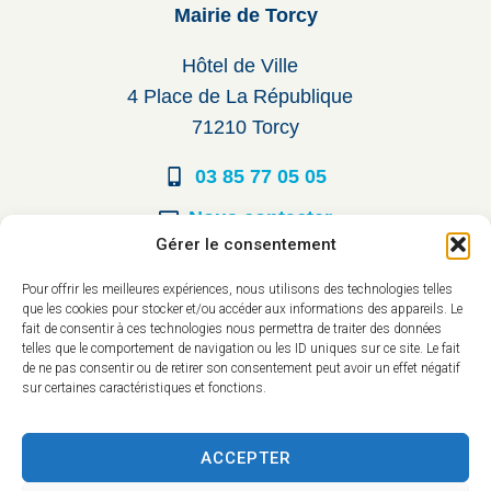
Mairie de Torcy
Hôtel de Ville
4 Place de La République
71210 Torcy
03 85 77 05 05
Nous contacter
Gérer le consentement
Horaires d’ouverture
Pour offrir les meilleures expériences, nous utilisons des technologies telles
que les cookies pour stocker et/ou accéder aux informations des appareils. Le
Du lundi au vendredi :
fait de consentir à ces technologies nous permettra de traiter des données
telles que le comportement de navigation ou les ID uniques sur ce site. Le fait
8h30 à 12h00
de ne pas consentir ou de retirer son consentement peut avoir un effet négatif
sur certaines caractéristiques et fonctions.
14h à 17h30
ACCEPTER