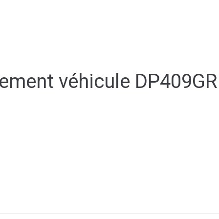
ale
Vivre à Torcy
Découvrir Torcy
Mes
vement véhicule DP409GR