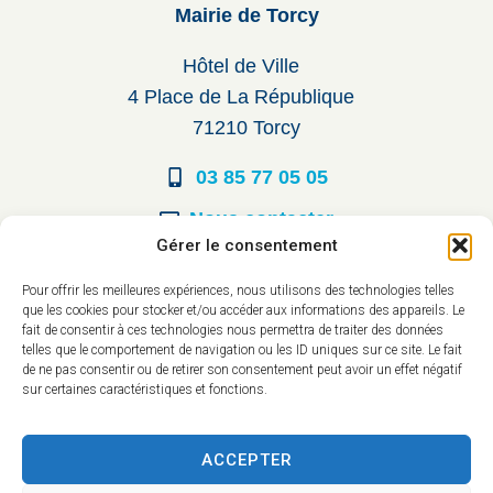
Mairie de Torcy
Hôtel de Ville
4 Place de La République
71210 Torcy
03 85 77 05 05
Nous contacter
Gérer le consentement
Horaires d’ouverture
Pour offrir les meilleures expériences, nous utilisons des technologies telles
que les cookies pour stocker et/ou accéder aux informations des appareils. Le
Du lundi au vendredi :
fait de consentir à ces technologies nous permettra de traiter des données
telles que le comportement de navigation ou les ID uniques sur ce site. Le fait
8h30 à 12h00
de ne pas consentir ou de retirer son consentement peut avoir un effet négatif
sur certaines caractéristiques et fonctions.
14h à 17h30
ACCEPTER