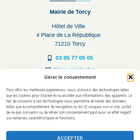
Mairie de Torcy
Hôtel de Ville
4 Place de La République
71210 Torcy
03 85 77 05 05
Nous contacter
Gérer le consentement
Horaires d’ouverture
Pour offrir les meilleures expériences, nous utilisons des technologies telles
que les cookies pour stocker et/ou accéder aux informations des appareils. Le
Du lundi au vendredi :
fait de consentir à ces technologies nous permettra de traiter des données
telles que le comportement de navigation ou les ID uniques sur ce site. Le fait
8h30 à 12h00
de ne pas consentir ou de retirer son consentement peut avoir un effet négatif
sur certaines caractéristiques et fonctions.
14h à 17h30
ACCEPTER