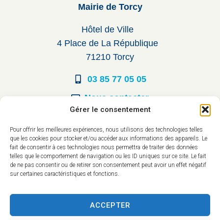
Mairie de Torcy
Hôtel de Ville
4 Place de La République
71210 Torcy
03 85 77 05 05
Nous contacter
Gérer le consentement
Horaires d’ouverture
Pour offrir les meilleures expériences, nous utilisons des technologies telles
que les cookies pour stocker et/ou accéder aux informations des appareils. Le
Du lundi au vendredi :
fait de consentir à ces technologies nous permettra de traiter des données
telles que le comportement de navigation ou les ID uniques sur ce site. Le fait
8h30 à 12h00
de ne pas consentir ou de retirer son consentement peut avoir un effet négatif
sur certaines caractéristiques et fonctions.
14h à 17h30
ACCEPTER