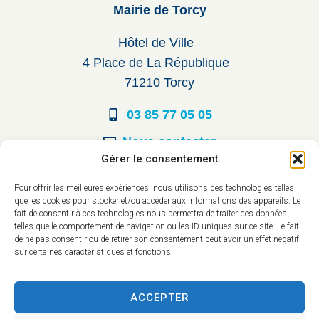
Mairie de Torcy
Hôtel de Ville
4 Place de La République
71210 Torcy
03 85 77 05 05
Nous contacter
Gérer le consentement
Horaires d’ouverture
Pour offrir les meilleures expériences, nous utilisons des technologies telles
que les cookies pour stocker et/ou accéder aux informations des appareils. Le
Du lundi au vendredi :
fait de consentir à ces technologies nous permettra de traiter des données
telles que le comportement de navigation ou les ID uniques sur ce site. Le fait
8h30 à 12h00
de ne pas consentir ou de retirer son consentement peut avoir un effet négatif
sur certaines caractéristiques et fonctions.
14h à 17h30
ACCEPTER