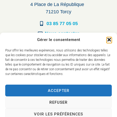
4 Place de La République
71210 Torcy
03 85 77 05 05
Nous contacter
Gérer le consentement
Horaires d’ouverture
Pour offrir les meilleures expériences, nous utilisons des technologies telles
que les cookies pour stocker et/ou accéder aux informations des appareils. Le
Du lundi au vendredi :
fait de consentir à ces technologies nous permettra de traiter des données
telles que le comportement de navigation ou les ID uniques sur ce site. Le fait
8h30 à 12h00
de ne pas consentir ou de retirer son consentement peut avoir un effet négatif
sur certaines caractéristiques et fonctions.
14h à 17h30
ACCEPTER
REFUSER
VOIR LES PRÉFÉRENCES