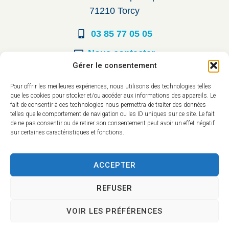
71210 Torcy
03 85 77 05 05
Nous contacter
Gérer le consentement
Horaires d’ouverture
Pour offrir les meilleures expériences, nous utilisons des technologies telles
que les cookies pour stocker et/ou accéder aux informations des appareils. Le
Du lundi au vendredi :
fait de consentir à ces technologies nous permettra de traiter des données
telles que le comportement de navigation ou les ID uniques sur ce site. Le fait
8h30 à 12h00
de ne pas consentir ou de retirer son consentement peut avoir un effet négatif
sur certaines caractéristiques et fonctions.
14h à 17h30
ACCEPTER
REFUSER
VOIR LES PRÉFÉRENCES
Accessibilité
Mentions légales
Plan du site
Confidentialité