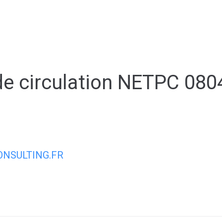
ale
Vivre à Torcy
Découvrir Torcy
Mes
e circulation NETPC 080
NSULTING.FR