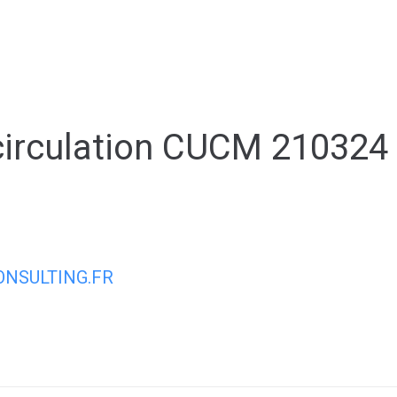
ale
Vivre à Torcy
Découvrir Torcy
Mes
circulation CUCM 210324 
NSULTING.FR