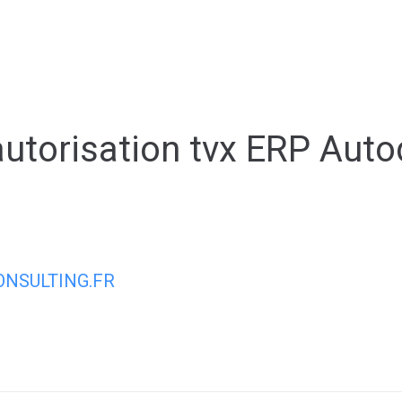
ale
Vivre à Torcy
Découvrir Torcy
Mes
torisation tvx ERP Autod
NSULTING.FR